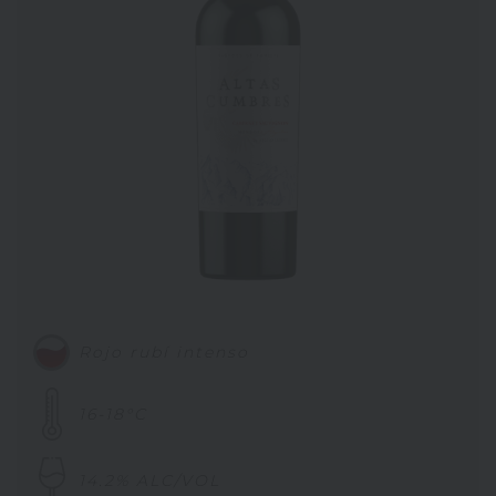
Rojo rubí intenso
16-18°C
14.2% ALC/VOL