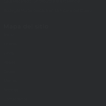
Cava Recaredo: un tributo a la excelencia
Bodegas Portia destaca en La Ribera del Duero
Mapa del sitio
Inicio
Licores
Vinos
Países
Cepas
Marcas
Noticias
Contáctenos