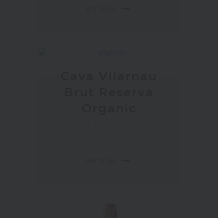
arrow_right_alt
Ver más
Cava Vilarnau
Brut Reserva
Organic
VINOS ESPUMOSOS
arrow_right_alt
Ver más