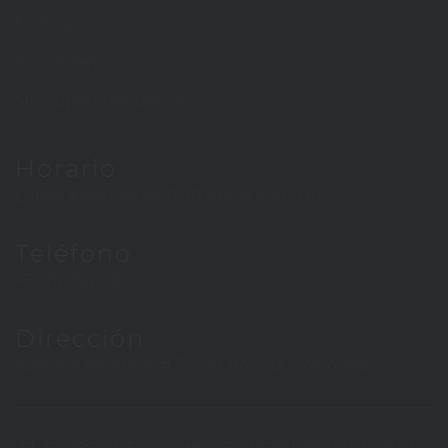
Noticias
Contáctenos
SIC Superintendencia
Horario
Lunes a viernes de 8:00 a.m. a 5:30 p.m.
Teléfono
+57 (1) 2541001
Dirección
Avenida Américas # 50-80 Bogotá, Colombia