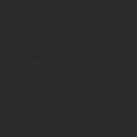
Entradas recientes
Nueva Zelanda también es tierra de vinos ganadores
Cava Recaredo: un tributo a la excelencia
Bodegas Portia destaca en La Ribera del Duero
Mapa del sitio
Inicio
Licores
Vinos
Países
Cepas
Marcas