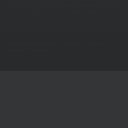
DE BEBIDAS EMBRIAGANTES A MENORES DE
EDAD. LEY 124 DE 1994.
EEFF
© WineCo 2023 Bogotá , Colombia. Todos los
derechos reservados.