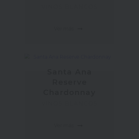
VINOS BLANCOS
arrow_right_alt
Ver más
Santa Ana
Reserve
Chardonnay
VINOS BLANCOS
arrow_right_alt
Ver más