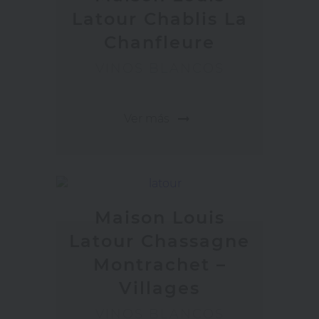
Latour Chablis La
Chanfleure
VINOS BLANCOS
arrow_right_alt
Ver más
Maison Louis
Latour Chassagne
Montrachet –
Villages
VINOS BLANCOS