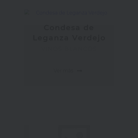
Condesa de
Leganza Verdejo
VINOS BLANCOS
arrow_right_alt
Ver más