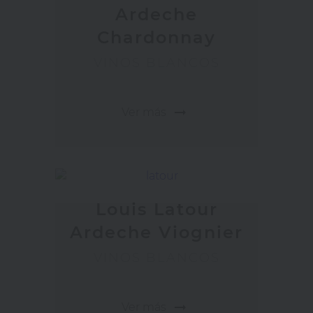
Ardeche
Chardonnay
VINOS BLANCOS
arrow_right_alt
Ver más
Louis Latour
Ardeche Viognier
VINOS BLANCOS
arrow_right_alt
Ver más