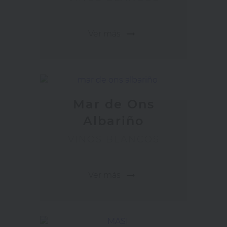
arrow_right_alt
Ver más
Mar de Ons
Albariño
VINOS BLANCOS
arrow_right_alt
Ver más