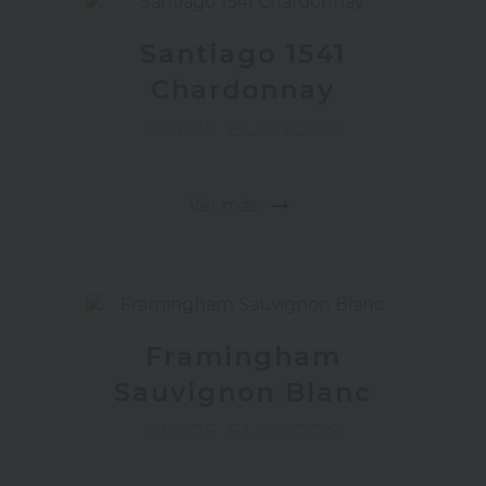
Santiago 1541
Chardonnay
VINOS BLANCOS
arrow_right_alt
Ver más
Framingham
Sauvignon Blanc
VINOS BLANCOS