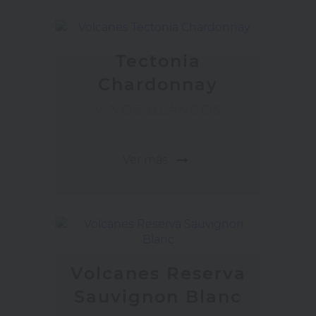
Tectonia
Chardonnay
VINOS BLANCOS
arrow_right_alt
Ver más
Volcanes Reserva
Sauvignon Blanc