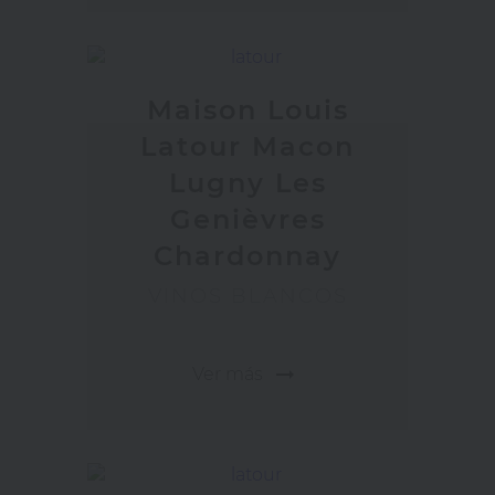
Maison Louis
Latour Macon
Lugny Les
Genièvres
Chardonnay
VINOS BLANCOS
arrow_right_alt
Ver más