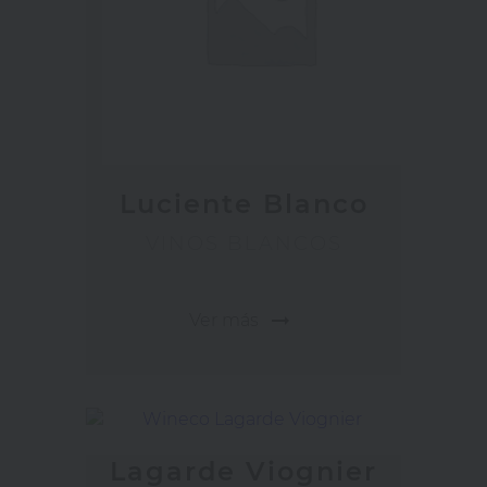
Luciente Blanco
VINOS BLANCOS
arrow_right_alt
Ver más
Lagarde Viognier