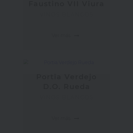
Faustino VII Viura
VINOS BLANCOS
arrow_right_alt
Ver más
Portia Verdejo
D.O. Rueda
VINOS BLANCOS
arrow_right_alt
Ver más