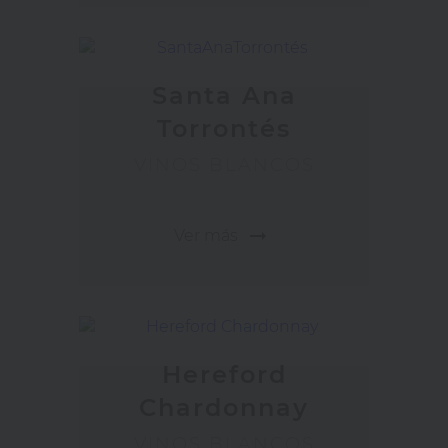
Santa Ana
Torrontés
VINOS BLANCOS
arrow_right_alt
Ver más
Hereford
Chardonnay
VINOS BLANCOS