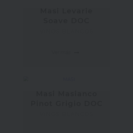
Masi Levarie
Soave DOC
VINOS BLANCOS
arrow_right_alt
Ver más
Masi Masianco
Pinot Grigio DOC
VINOS BLANCOS