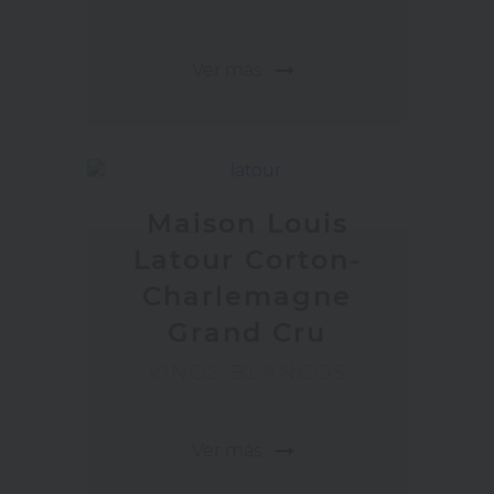
arrow_right_alt
Ver más
Maison Louis
Latour Corton-
Charlemagne
Grand Cru
VINOS BLANCOS
arrow_right_alt
Ver más