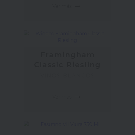
arrow_right_alt
Ver más
Framingham
Classic Riesling
VINOS BLANCOS
arrow_right_alt
Ver más