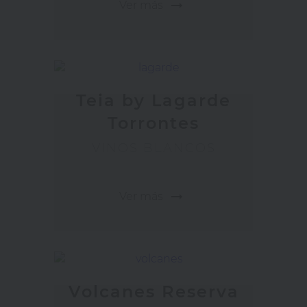
arrow_right_alt
Ver más
Teia by Lagarde
Torrontes
VINOS BLANCOS
arrow_right_alt
Ver más
Volcanes Reserva