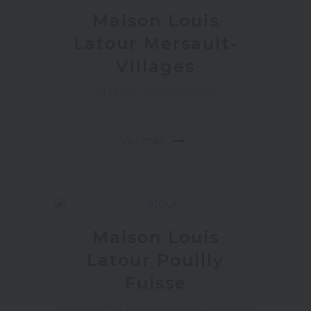
Maison Louis
Latour Mersault-
Villages
VINOS BLANCOS
arrow_right_alt
Ver más
Maison Louis
Latour Pouilly
Fuisse
VINOS BLANCOS