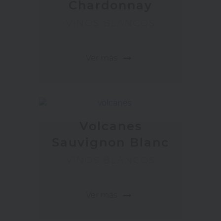
Chardonnay
VINOS BLANCOS
arrow_right_alt
Ver más
Volcanes
Sauvignon Blanc
VINOS BLANCOS
arrow_right_alt
Ver más