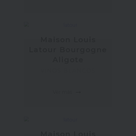
Maison Louis
Latour Bourgogne
Aligote
VINOS BLANCOS
arrow_right_alt
Ver más
Maison Louis