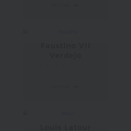
arrow_right_alt
Ver más
Faustino VII
Verdejo
VINOS BLANCOS
arrow_right_alt
Ver más
Louis Latour