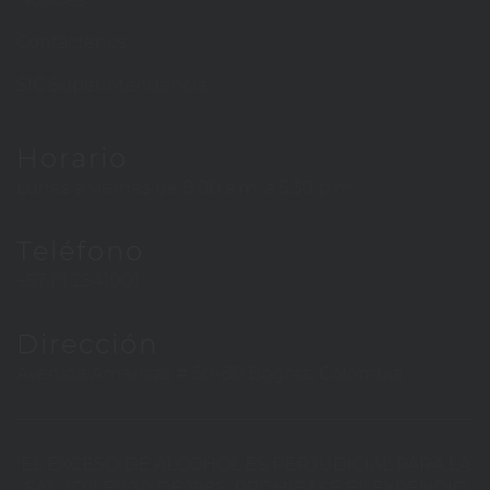
Contáctenos
SIC Superintendencia
Horario
Lunes a viernes de 8:00 a.m. a 5:30 p.m.
Teléfono
+57 (1) 2541001
Dirección
Avenida Américas # 50-80 Bogotá, Colombia
EL EXCESO DE ALCOHOL ES PERJUDICIAL PARA LA
SALUD. LEY 30 DE 1986. PROHÍBASE EL EXPENDIO