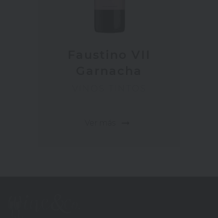
Faustino VII
Garnacha
VINOS TINTOS
arrow_right_alt
Ver más