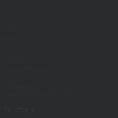
Vinos
Países
Cepas
Marcas
Noticias
Contáctenos
SIC Superintendencia
Horario
Lunes a viernes de 8:00 a.m. a 5:30 p.m.
Teléfono
+57 (1) 2541001