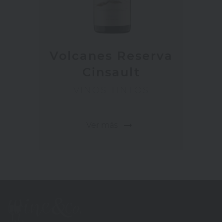
Volcanes Reserva
Cinsault
VINOS TINTOS
arrow_right_alt
Ver más