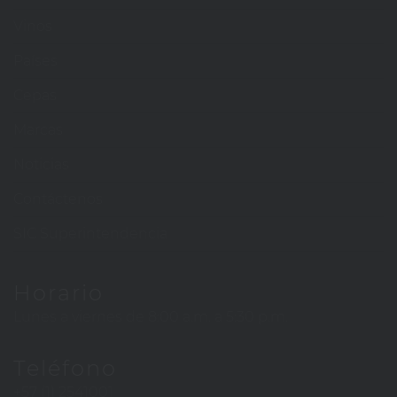
Vinos
Países
Cepas
Marcas
Noticias
Contáctenos
SIC Superintendencia
Horario
Lunes a viernes de 8:00 a.m. a 5:30 p.m.
Teléfono
+57 (1) 2541001