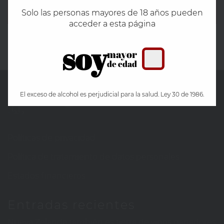
COMPRAR
Solo las personas mayores de 18 años pueden
acceder a esta página
soy
mayor
de edad
El exceso de alcohol es perjudicial para la salud. Ley 30 de 1986.
Políticas de privacidad
Política de tratamiento de datos personales
Estados financieros
Entradas recientes
Nueva Zelanda también es tierra de vinos ganadores