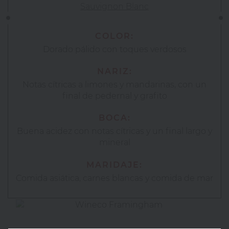
Sauvignon Blanc
COLOR:
Dorado pálido con toques verdosos
NARIZ:
Notas cítricas a limones y mandarinas, con un
final de pedernal y grafito
BOCA:
Buena acidez con notas cítricas y un final largo y
mineral
MARIDAJE:
Comida asiática, carnes blancas y comida de mar