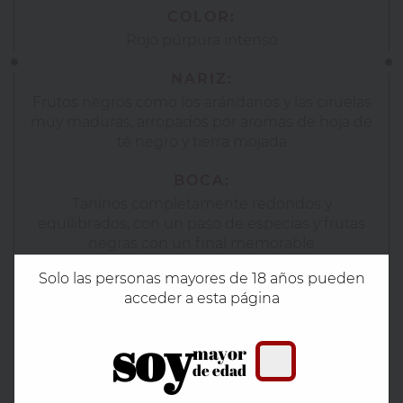
COLOR:
Rojo púrpura intenso
NARIZ:
Frutos negros como los arándanos y las ciruelas
muy maduras, arropados por aromas de hoja de
té negro y tierra mojada
BOCA:
Taninos completamente redondos y
equilibrados, con un paso de especias y frutas
negras con un final memorable
Solo las personas mayores de 18 años pueden
MARIDAJE:
acceder a esta página
Carnes a la parrilla, cordero, cochinillo y jamones
curados.
soy
mayor
de edad