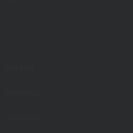
Cepas
Marcas
Noticias
Contáctenos
SIC Superintendencia
Horario
Lunes a viernes de 8:00 a.m. a 5:30 p.m.
Teléfono
+57 (1) 2541001
Dirección
Avenida Américas # 50-80 Bogotá, Colombia