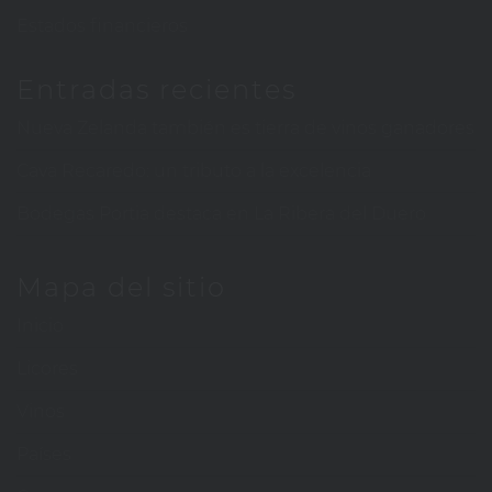
Estados financieros
Entradas recientes
Nueva Zelanda también es tierra de vinos ganadores
Cava Recaredo: un tributo a la excelencia
Bodegas Portia destaca en La Ribera del Duero
Mapa del sitio
Inicio
Licores
Vinos
Países