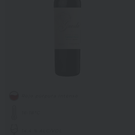
Rojo púrpura intenso
16-18°C
14.4 % ALC/VOL