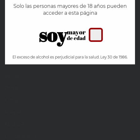
Solo las personas mayores de 18 años pueden
Cava Recaredo: un tributo a la excelencia
acceder a esta página
Bodegas Portia destaca en La Ribera del Duero
soy
mayor
de edad
Mapa del sitio
Inicio
El exceso de alcohol es perjudicial para la salud. Ley 30 de 1986.
Licores
Vinos
Países
Cepas
Marcas
Noticias
Contáctenos